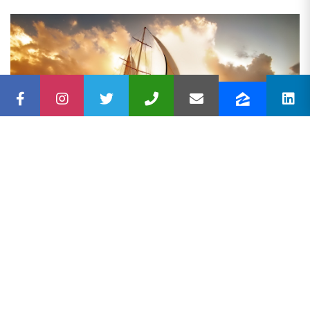
Lorem ipsum dolor sit amet, consectetur adipiscing elit, sed
do eiusmod tempor incididunt ut labore et dolore magna
aliqua. Ut enim ad minim veniam, quis nostrud exercitation
ullamco laboris nisi ut aliquip ex ea commodo consequat.
Duis aute irure dolor in reprehenderit in voluptate velit
esse cillum dolore eu fugiat nulla pariatur. Excepteur sint
occaecat cupidatat non proident, sunt in culpa qui officia